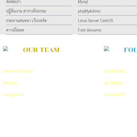
ติดต่อเรา
Mysql
ปฏิทินงาน ตารางกิจกรรม
phpMyAdmin
กระดานสนทนา เว็บบอร์ด
Linux Server CentOS
ดาวน์โหลด
Font Awsome
OUR TEAM
FO
Developer Team
ON TWITTER
Panuwat Singhan
พัฒนาและวิเคราะห์ระบบ
@K.Sirinrath
PR An
Singhan
พัฒนาและออกแบบระบบ
@K.Nittaya
Co-ordi
จนท.ดูแลเว็บ
+66 089 712 7629
Update EGP
Click 