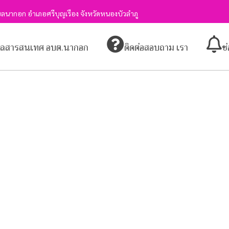
ลนากอก อำเภอศรีบุญเรือง จังหวัดหนองบัวลำภู
มูลสารสนเทศ อบต.นากอก
ติดต่อสอบถาม เรา
ช