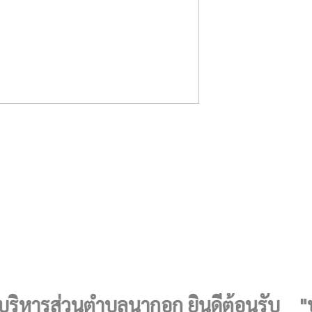
ารส่วนตำบลนากอก ยินดีต้อนรับ "ปลอดภ