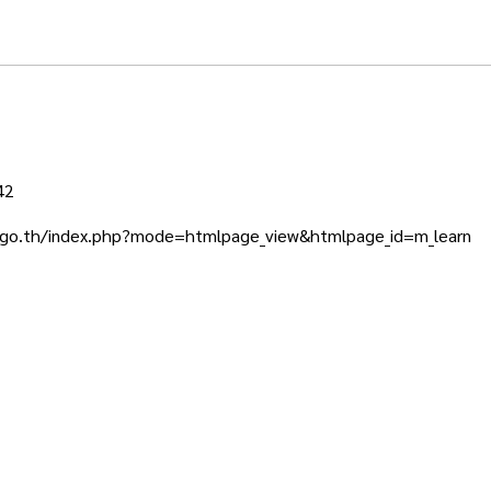
42
.go.th/index.php?mode=htmlpage_view&htmlpage_id=m_learn