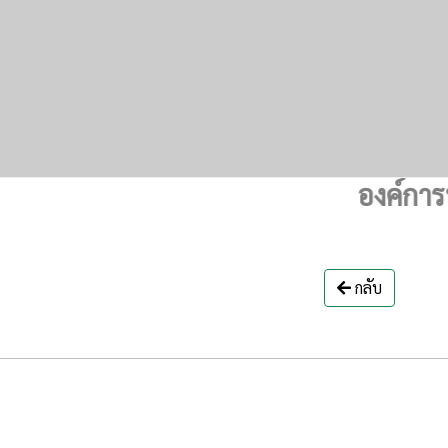
องค์การบริห
กลับ