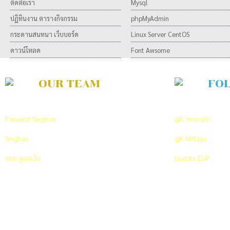
ติดต่อเรา
Mysql
ปฏิทินงาน ตารางกิจกรรม
phpMyAdmin
กระดานสนทนา เว็บบอร์ด
Linux Server CentOS
ดาวน์โหลด
Font Awsome
OUR TEAM
FO
Developer Team
ON TWITTER
Panuwat Singhan
พัฒนาและวิเคราะห์ระบบ
@K.Sirinrath
PR An
Singhan
พัฒนาและออกแบบระบบ
@K.Nittaya
Co-ordi
จนท.ดูแลเว็บ
+66 089 712 7629
Update EGP
Click 