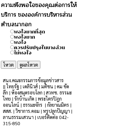
ความพึงพอใจของคุณต่อการให้
บริการ ขององค์การบริหารส่วน
ตำบลนากอก
พอใจมากที่สุด
พอใจมาก
พอใจ
ควรปรับปรุงในบางส่วน
ไม่พอใจ
สนง.คณะกรรมการข้อมูลข่าวสาร
|
|
ไทยรัฐ
|
เดลินิวส์
|
มติชน
|
คม ชัด
ลึก
|
ห้องสมุดรอบโลก
|
สวทช.
ธรรมะ
ไทย
|
รักบ้านเกิด |
พระไตรปิฎก
ออนไลน์
|
ธรรมะจักร
|
กัลยาณมิตร |
สสส.
|
วิชาการ.คอม
|
ทรูปลูกปัญญา
|
ลานธรรมเสวนา
|
เบอร์ติดต่อ 042-
315-850